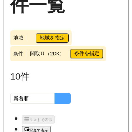
件一覧
地域を指定
地域
条件を指定
条件
間取り（2DK）
10
件
リストで表示
写真で表示