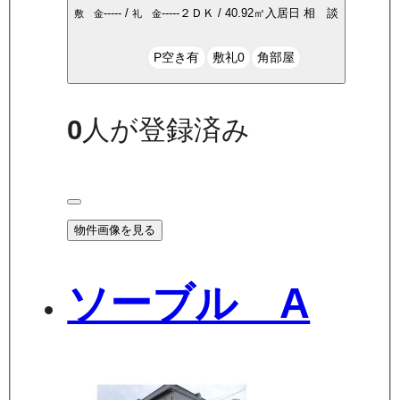
-----
/
-----
２ＤＫ
/
40.92
㎡
入居日
相 談
敷 金
礼 金
P空き有
敷礼0
角部屋
0
人が登録済み
物件画像を見る
ソーブル A