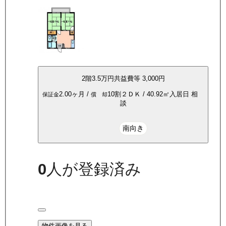
2
階
3.5万
円
共益費等
3,000円
2.00ヶ月
/
10割
２ＤＫ
/
40.92
㎡
入居日
相
保証金
償 却
談
南向き
0
人が登録済み
物件画像を見る