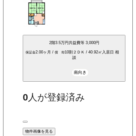
2
階
3.5万
円
共益費等
3,000円
2.00ヶ月
/
10割
２ＤＫ
/
40.92
㎡
入居日
相
保証金
償 却
談
南向き
0
人が登録済み
物件画像を見る