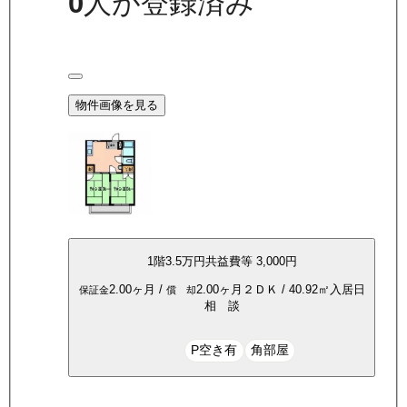
0
人が登録済み
物件画像を見る
1
階
3.5万
円
共益費等
3,000円
2.00ヶ月
/
2.00ヶ月
２ＤＫ
/
40.92
㎡
入居日
保証金
償 却
相 談
P空き有
角部屋