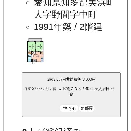
愛知県知多郡美浜町
大字野間字中町
1991年築
/ 2階建
2
階
3.5万
円
共益費等
3,000円
2.00ヶ月
/
10割
２ＤＫ
/
40.92
㎡
入居日
相
保証金
償 却
談
P空き有
角部屋