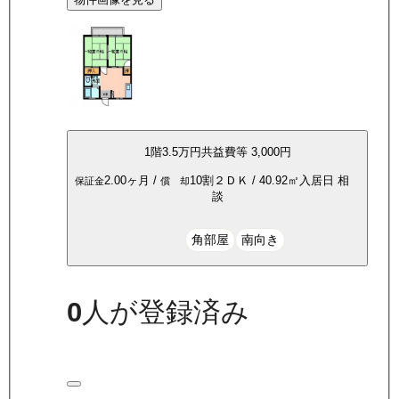
1
階
3.5万
円
共益費等
3,000円
2.00ヶ月
/
10割
２ＤＫ
/
40.92
㎡
入居日
相
保証金
償 却
談
角部屋
南向き
0
人が登録済み