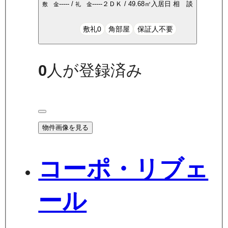
-----
/
-----
２ＤＫ
/
49.68
㎡
入居日
相 談
敷 金
礼 金
敷礼0
角部屋
保証人不要
0
人が登録済み
物件画像を見る
コーポ・リブェ
ール