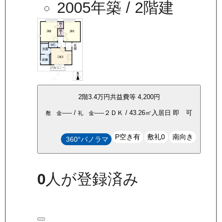
2005年築
/ 2階建
2
階
3.4万
円
共益費等
4,200円
-----
/
-----
２ＤＫ
/
43.26
㎡
入居日
即 可
敷 金
礼 金
P空き有
敷礼0
南向き
360°パノラマ
0
人が登録済み