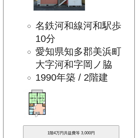
名鉄河和線河和駅歩
10分
愛知県知多郡美浜町
大字河和字岡ノ脇
1990年築
/ 2階建
1
階
4万
円
共益費等
3,000円