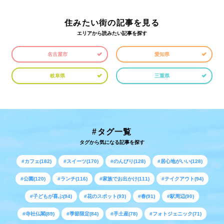
住みたい街の記事を見る
エリアから読みたい記事を探す
名古屋市
愛知県
岐阜県
三重県
#タグ一覧
タグから気になる記事を探す
#カフェ(182)
#スイーツ(170)
#のんびり(128)
#居心地がいい(128)
#公園(120)
#ランチ(116)
#家族でお出かけ(111)
#テイクアウト(94)
#子どもが喜ぶ(94)
#花のスポット(93)
#春(91)
#駅周辺(90)
#寺社仏閣(89)
#季節限定(84)
#手土産(78)
#フォトジェニック(71)