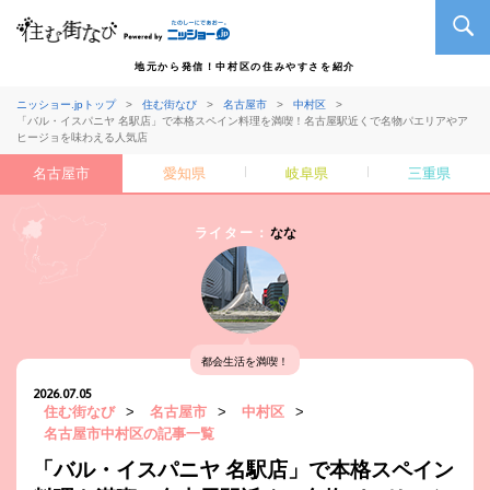
地元から発信！中村区の住みやすさを紹介
ニッショー.jpトップ
住む街なび
名古屋市
中村区
「バル・イスパニヤ 名駅店」で本格スペイン料理を満喫！名古屋駅近くで名物パエリアやア
ヒージョを味わえる人気店
名古屋市
愛知県
岐阜県
三重県
ライター：
なな
都会生活を満喫！
2026.07.05
住む街なび
>
名古屋市
>
中村区
>
名古屋市中村区の記事一覧
「バル・イスパニヤ 名駅店」で本格スペイン