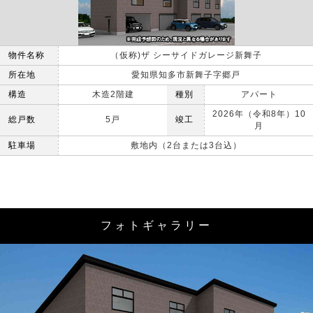
物件名称
（仮称)ザ シーサイドガレージ新舞子
所在地
愛知県知多市新舞子字郷戸
構造
木造2階建
種別
アパート
2026年（令和8年）10
総戸数
5戸
竣工
月
駐車場
敷地内（2台または3台込）
フォトギャラリー