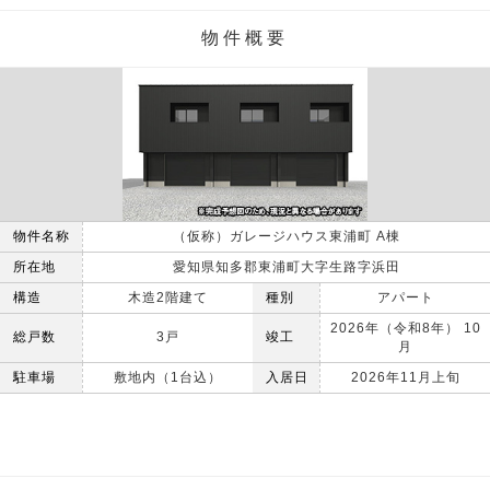
物件概要
物件名称
（仮称）ガレージハウス東浦町 A棟
所在地
愛知県知多郡東浦町大字生路字浜田
構造
木造2階建て
種別
アパート
2026年（令和8年） 10
総戸数
3戸
竣工
月
駐車場
敷地内（1台込）
入居日
2026年11月上旬