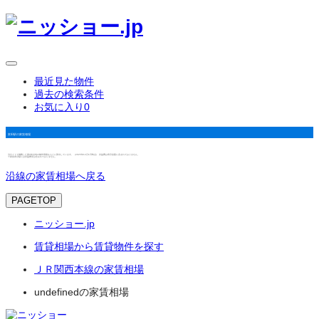
最近見た物件
過去の検索条件
お気に入り
0
富田駅の家賃相場
当サイトで掲載した築3年以内の物件情報をもとに算出しています。（2025年12月1日時点） 共益費は表示金額に含まれておりません。
※家賃表示額には共益費等は含まれておりません。
沿線の家賃相場へ戻る
PAGETOP
ニッショー.jp
賃貸相場から賃貸物件を探す
ＪＲ関西本線の家賃相場
undefinedの家賃相場