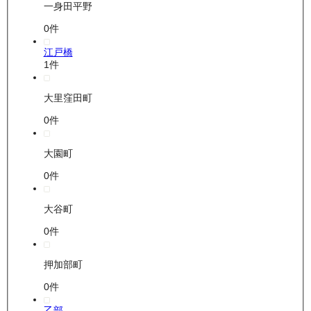
一身田平野
0
件
江戸橋
1
件
大里窪田町
0
件
大園町
0
件
大谷町
0
件
押加部町
0
件
乙部