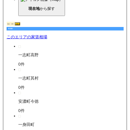
現在地
から探す
地域
津市
変更
町名選択
このエリアの家賃相場
一志町高野
0
件
一志町其村
0
件
安濃町今徳
0
件
一身田町