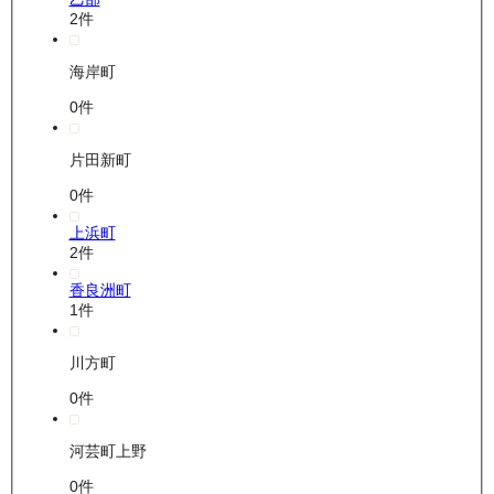
2
件
海岸町
0
件
片田新町
0
件
上浜町
2
件
香良洲町
1
件
川方町
0
件
河芸町上野
0
件