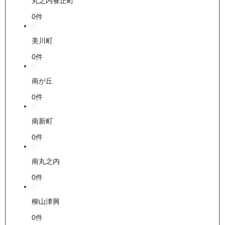
丸之内養正町
0
件
美川町
0
件
南が丘
0
件
南新町
0
件
南丸之内
0
件
柳山津興
0
件