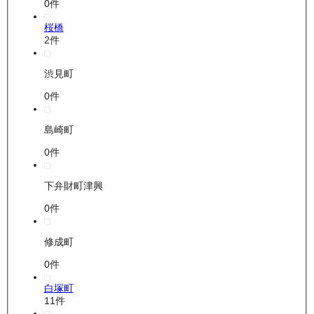
0
件
桜橋
2
件
渋見町
0
件
島崎町
0
件
下弁財町津興
0
件
修成町
0
件
白塚町
11
件