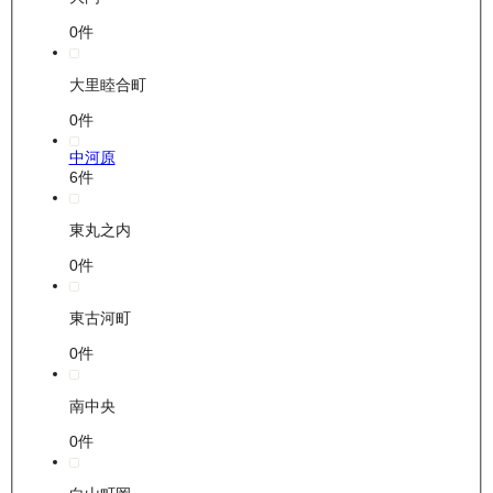
0
件
大里睦合町
0
件
中河原
6
件
東丸之内
0
件
東古河町
0
件
南中央
0
件