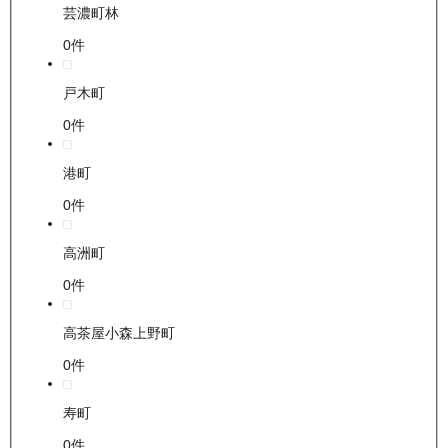
芸濃町林
0
件
戸木町
0
件
港町
0
件
高洲町
0
件
高茶屋小森上野町
0
件
寿町
0
件