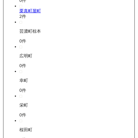
0
件
栗真町屋町
2
件
芸濃町椋本
0
件
広明町
0
件
幸町
0
件
栄町
0
件
桜田町