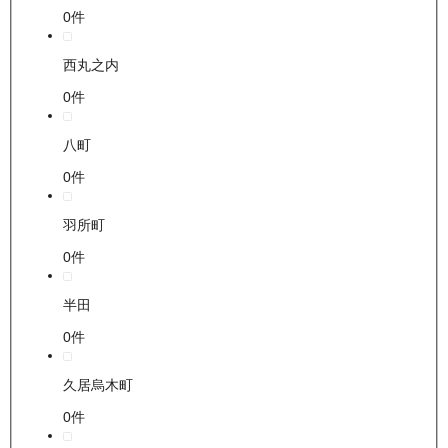
0
件
西丸之内
0
件
八町
0
件
羽所町
0
件
半田
0
件
久居烏木町
0
件