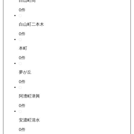
白山町岡
0
件
白山町二本木
0
件
本町
0
件
夢が丘
0
件
阿漕町津興
0
件
安濃町清水
0
件