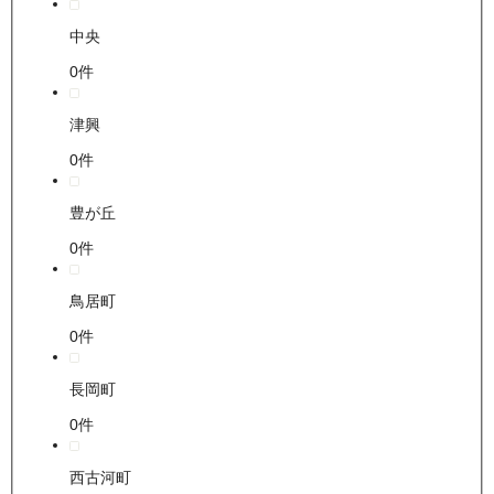
中央
0
件
津興
0
件
豊が丘
0
件
鳥居町
0
件
長岡町
0
件
西古河町