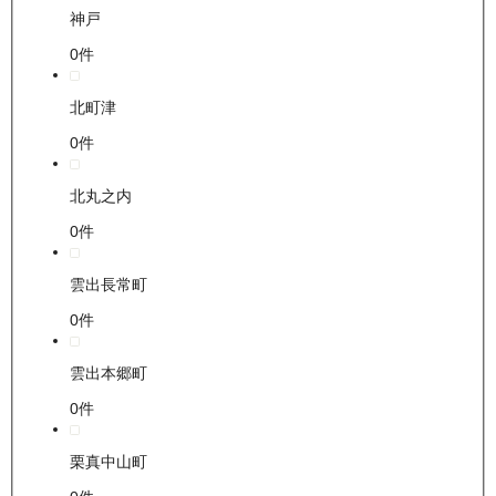
神戸
0
件
北町津
0
件
北丸之内
0
件
雲出長常町
0
件
雲出本郷町
0
件
栗真中山町