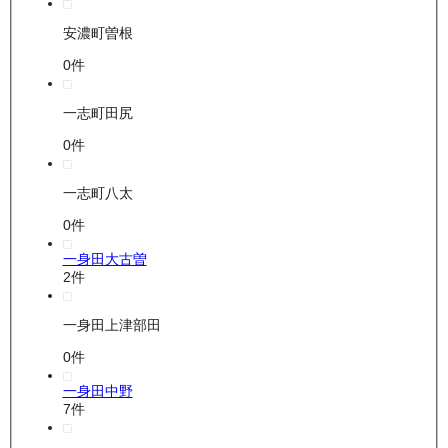
安濃町曽根
0
件
一志町田尻
0
件
一志町八太
0
件
一身田大古曽
2
件
一身田上津部田
0
件
一身田中野
7
件