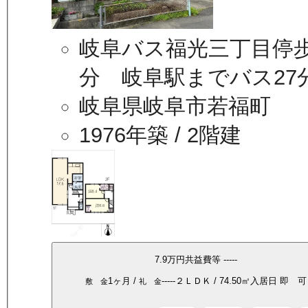
岐阜バス福光三丁目停歩
分 岐阜駅までバス27
岐阜県岐阜市若福町
1976年築
/ 2階建
7.9万
円
共益費等
-----
1ヶ月
/
-----
２ＬＤＫ
/
74.50
㎡
入居日
即 可
敷 金
礼 金