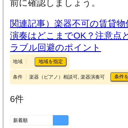
前に確認しましょう。
関連記事）楽器不可の賃貸物
演奏はどこまでOK？注意点
ラブル回避のポイント
地域を指定
地域
条件
条件
楽器（ピアノ）相談可, 楽器演奏可
6
件