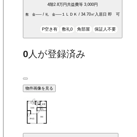
4
階
2.8万
円
共益費等
3,000円
-----
/
-----
１ＬＤＫ
/
34.70
㎡
入居日
即 可
敷 金
礼 金
P空き有
敷礼0
角部屋
保証人不要
0
人が登録済み
物件画像を見る