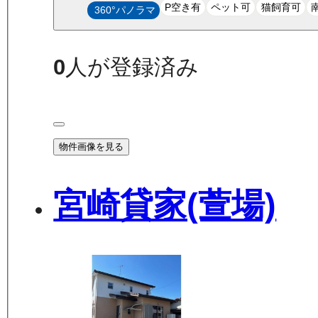
P空き有
ペット可
猫飼育可
360°パノラマ
0
人が登録済み
物件画像を見る
宮崎貸家(萱場)