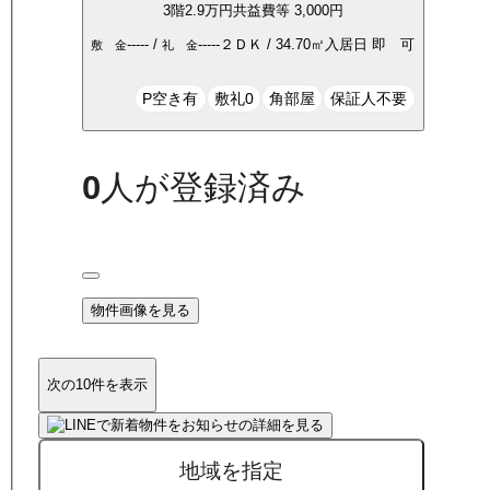
3
階
2.9万
円
共益費等
3,000円
-----
/
-----
２ＤＫ
/
34.70
㎡
入居日
即 可
敷 金
礼 金
P空き有
敷礼0
角部屋
保証人不要
0
人が登録済み
物件画像を見る
次の10件を表示
地域を指定