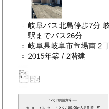
岐阜バス北島停歩7分 岐阜
駅までバス26分
岐阜県岐阜市萱場南２
2015年築
/ 2階建
12万
円
共益費等
-----
-----
/
-----
４ＤＫ
/
101.00
㎡
入居日
即 可
敷 金
礼 金