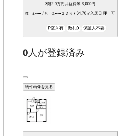
3
階
2.9万
円
共益費等
3,000円
-----
/
-----
２ＤＫ
/
34.70
㎡
入居日
即 可
敷 金
礼 金
P空き有
敷礼0
保証人不要
0
人が登録済み
物件画像を見る