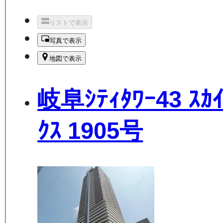
リストで表示
写真で表示
地図で表示
岐阜ｼﾃｨﾀﾜｰ43 ｽｶｲ
ｸｽ 1905号