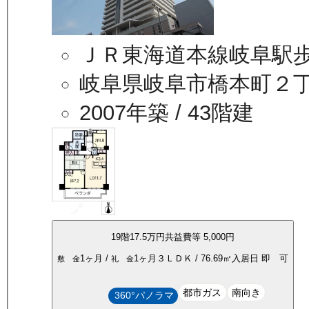
ＪＲ東海道本線岐阜駅歩
岐阜県岐阜市橋本町２
2007年築
/ 43階建
19
階
17.5万
円
共益費等
5,000円
1ヶ月
/
1ヶ月
３ＬＤＫ
/
76.69
㎡
入居日
即 可
敷 金
礼 金
都市ガス
南向き
360°パノラマ