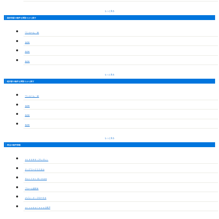
もっと見る
国府宮駅の物件を間取りから探す
ワンルーム・1K
1LDK
2LDK
3LDK
もっと見る
稲沢駅の物件を間取りから探す
ワンルーム・1K
1LDK
2LDK
3LDK
もっと見る
周辺の物件情報
ＡＬＥＧＲＥ（アレグレ）
ティアリークリスタル
Ｓｕｒｆｅｒ Ｄｒｅａｍ
ブルーム前田Ｂ
メゾン・ド・フローラＡ
ａｒｃｏｂａｌｅｎｏ小井戸