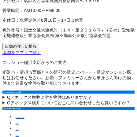
アクセス：
名鉄名古屋本線国府宮駅南西へ３８０ｍ
営業時間：
AM10:00～PM6:00
定休日：
水曜定休／8月10日～14日は休業
免許番号：
国土交通大臣免許（１４）第２０１８号
/
（公社）愛知県
宅地建物取引業協会会員
/
東海不動産公正取引協議会加盟
店舗の詳しい情報
地図をアプリで開く
ニッショー稲沢支店からのご案内
稲沢市・清須市西部とその近郊の賃貸アパート・賃貸マンション探
しはお任せください。新婚・ファミリーさんから単身さん向けの物
件まで豊富な物件を取り揃えております。
アネックス横井のよくある質問
Q
アネックス横井に空き物件はありますか？
Q
アネックス横井についてどこに問い合わせしたら良いですか？
稲沢市の物件を間取りから探す
ワンルーム・1K
1LDK
2LDK
3LDK