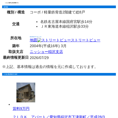
こちらの物件は現在満室です。
物件情報
種別 / 構造
コーポ / 軽量鉄骨造2階建て総8戸
名鉄名古屋本線国府宮駅歩14分
交通
ＪＲ東海道本線稲沢駅歩33分
所在地
愛知県稲沢市小沢１丁目
地図
ストリートビュー
築年
2004年(平成16年) 3月
取扱支店
ニッショー稲沢支店
最終情報更新日
2026/07/29
※上記、基本情報は過去の情報を元に作成しております。
その他の愛知県稲沢市の物件
賃料
9万円
２ＬＤＫ アパート／愛知県稲沢市下津新町／平成28/3