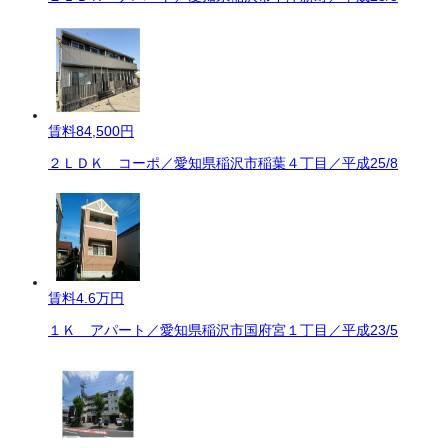
賃料
84,500円
２ＬＤＫ コーポ／愛知県稲沢市稲葉４丁目／平成25/8
賃料
4.6万円
１Ｋ アパート／愛知県稲沢市国府宮１丁目／平成23/5