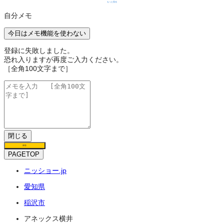
もっと見る
自分メモ
今日はメモ機能を使わない
登録に失敗しました。
恐れ入りますが再度ご入力ください。
［全角100文字まで］
閉じる
保存
PAGETOP
ニッショー.jp
愛知県
稲沢市
アネックス横井