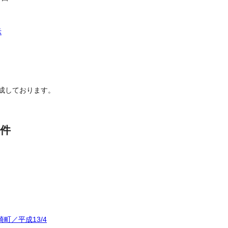
示
成しております。
件
町／平成13/4