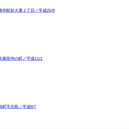
市駅前大通３丁目／平成25/9
東田仲の町／平成11/1
町字北島／平成8/7