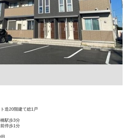
ート造20階建て総1戸
橋駅歩3分
前停歩1分
沖田