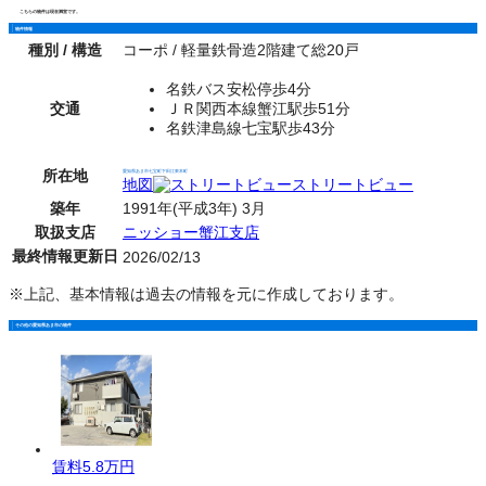
こちらの物件は現在満室です。
物件情報
種別 / 構造
コーポ / 軽量鉄骨造2階建て総20戸
名鉄バス安松停歩4分
交通
ＪＲ関西本線蟹江駅歩51分
名鉄津島線七宝駅歩43分
所在地
愛知県あま市七宝町下田江東本町
地図
ストリートビュー
築年
1991年(平成3年) 3月
取扱支店
ニッショー蟹江支店
最終情報更新日
2026/02/13
※上記、基本情報は過去の情報を元に作成しております。
その他の愛知県あま市の物件
賃料
5.8万円