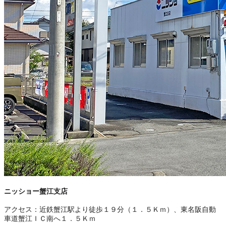
ニッショー蟹江支店
アクセス：
近鉄蟹江駅より徒歩１９分（１．５Ｋｍ）、東名阪自動
車道蟹江ＩＣ南へ１．５Ｋｍ