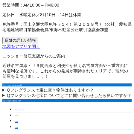
営業時間：
AM10:00～PM6:00
定休日：
水曜定休／8月10日～14日は休業
免許番号：
国土交通大臣免許（１４）第２０１８号
/
（公社）愛知県
宅地建物取引業協会会員
/
東海不動産公正取引協議会加盟
店舗の詳しい情報
地図をアプリで開く
ニッショー蟹江支店からのご案内
近鉄名古屋線・ＪＲ関西線と利便性が良く名古屋方面や三重方面に
も便利な場所です。これからの発展が期待されたエリアで、理想の
部屋を見つけましょう！
フレグランス七宝のよくある質問
Q
フレグランス七宝に空き物件はありますか？
Q
フレグランス七宝についてどこに問い合わせしたら良いですか？
あま市の物件を間取りから探す
ワンルーム・1K
1LDK
2LDK
3LDK