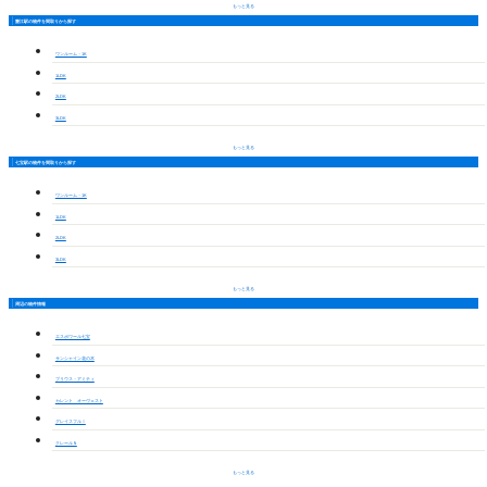
もっと見る
蟹江駅の物件を間取りから探す
ワンルーム・1K
1LDK
2LDK
3LDK
もっと見る
七宝駅の物件を間取りから探す
ワンルーム・1K
1LDK
2LDK
3LDK
もっと見る
周辺の物件情報
エスポワール七宝
サンシャイン花の木
プリウス・アミティ
カレント オーヴェスト
グレイスフルⅠ
クレールＮ
もっと見る