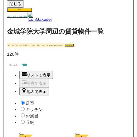
閉じる
保存
賃貸
愛知・岐阜・三重の
学生
金城学院大学周辺の賃貸物件一覧
条件
マンション・アパート / 家賃（0 〜 70,000） / 間取り（ワンルーム・1K, 1DK, 1LDK, 2K, 2DK）
条件を指定
120
件
リストで表示
写真で表示
地図で表示
居室
キッチン
お風呂
収納