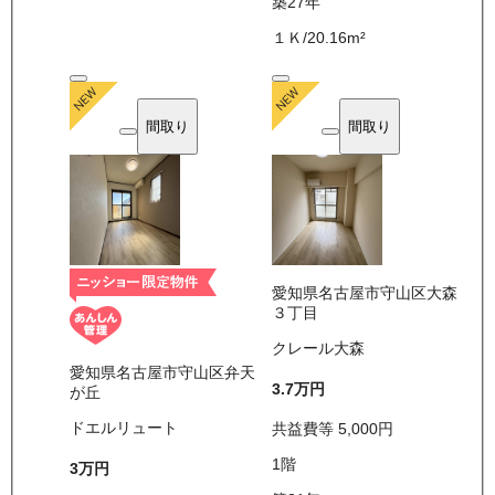
築27年
１Ｋ
/
20.16
m²
間取り
間取り
愛知県名古屋市守山区大森
３丁目
クレール大森
愛知県名古屋市守山区弁天
3.7万
円
が丘
ドエルリュート
共益費等
5,000
円
1
階
3万
円