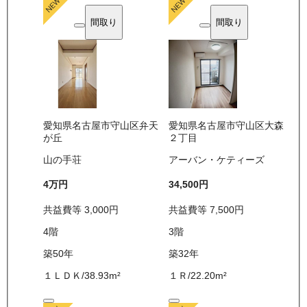
間取り
間取り
愛知県名古屋市守山区弁天
愛知県名古屋市守山区大森
が丘
２丁目
山の手荘
アーバン・ケティーズ
4万
円
34,500
円
共益費等
3,000
円
共益費等
7,500
円
4
階
3
階
築50年
築32年
１ＬＤＫ
/
38.93
m²
１Ｒ
/
22.20
m²