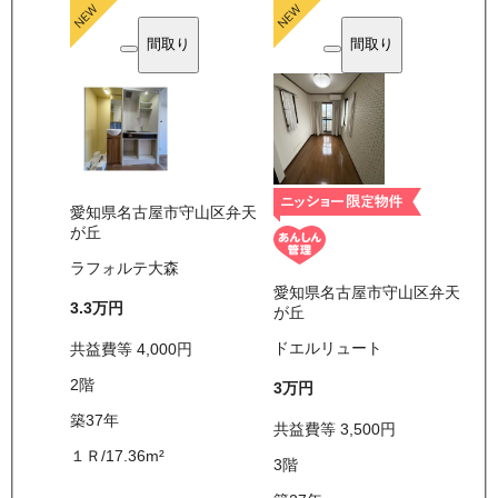
間取り
間取り
愛知県名古屋市守山区弁天
が丘
ラフォルテ大森
愛知県名古屋市守山区弁天
3.3万
円
が丘
ドエルリュート
共益費等
4,000
円
2
階
3万
円
築37年
共益費等
3,500
円
１Ｒ
/
17.36
m²
3
階