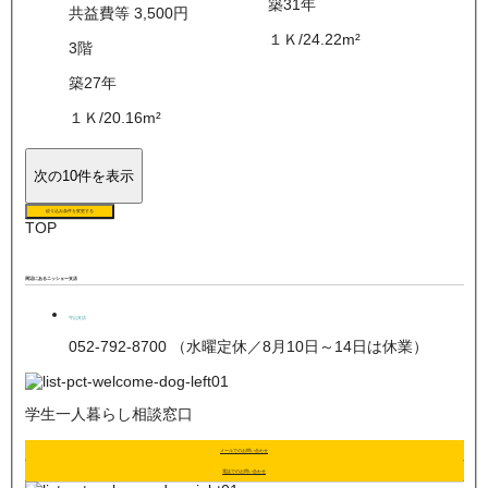
築31年
共益費等
3,500
円
１Ｋ
/
24.22
m²
3
階
築27年
１Ｋ
/
20.16
m²
次の10件を表示
絞り込み条件を変更する
TOP
周辺にあるニッショー支店
守山支店
052-792-8700 （水曜定休／8月10日～14日は休業）
学生一人暮らし相談窓口
メールでのお問い合わせ
電話でのお問い合わせ