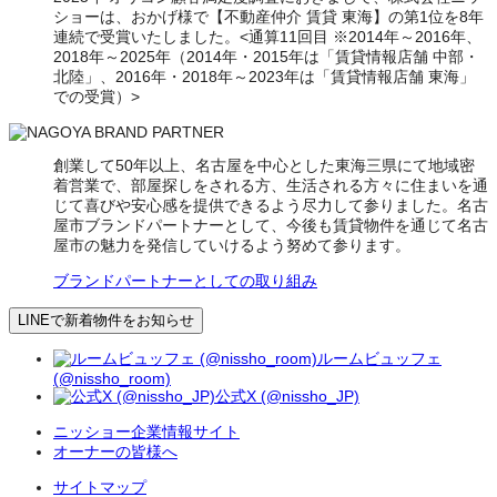
ショーは、おかげ様で【不動産仲介 賃貸 東海】の第1位を8年
連続で受賞いたしました。<通算11回目 ※2014年～2016年、
2018年～2025年（2014年・2015年は「賃貸情報店舗 中部・
北陸」、2016年・2018年～2023年は「賃貸情報店舗 東海」
での受賞）>
創業して50年以上、名古屋を中心とした東海三県にて地域密
着営業で、部屋探しをされる方、生活される方々に住まいを通
じて喜びや安心感を提供できるよう尽力して参りました。名古
屋市ブランドパートナーとして、今後も賃貸物件を通じて名古
屋市の魅力を発信していけるよう努めて参ります。
ブランドパートナーとしての取り組み
LINEで新着物件をお知らせ
ルームビュッフェ
(@nissho_room)
公式X (@nissho_JP)
ニッショー企業情報サイト
オーナーの皆様へ
サイトマップ