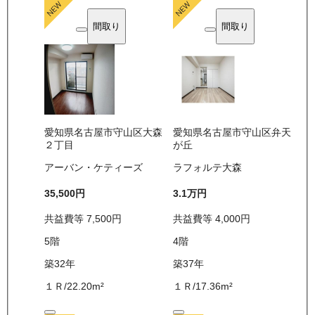
間取り
間取り
愛知県名古屋市守山区大森
愛知県名古屋市守山区弁天
２丁目
が丘
アーバン・ケティーズ
ラフォルテ大森
35,500
円
3.1万
円
共益費等
7,500
円
共益費等
4,000
円
5
階
4
階
築32年
築37年
１Ｒ
/
22.20
m²
１Ｒ
/
17.36
m²