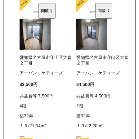
間取り
間取り
愛知県名古屋市守山区大森
愛知県名古屋市守山区大森
２丁目
２丁目
アーバン・ケティーズ
アーバン・ケティーズ
33,500
円
34,500
円
共益費等
7,500
円
共益費等
4,500
円
4
階
2
階
築32年
築32年
１Ｒ
/
21.04
m²
１Ｒ
/
22.20
m²