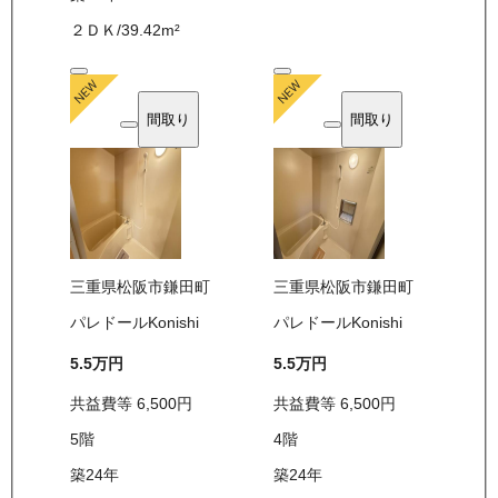
２ＤＫ
/
39.42
m²
間取り
間取り
三重県松阪市鎌田町
三重県松阪市鎌田町
パレドールKonishi
パレドールKonishi
5.5万
円
5.5万
円
共益費等
6,500
円
共益費等
6,500
円
5
階
4
階
築24年
築24年