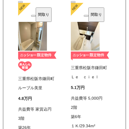
間取り
間取り
三重県松阪市鎌田町
Ｌｅ ｃｉｅｌ
三重県松阪市鎌田町
5.1万
円
ルーブル美里
共益費等
5,000
円
4.8万
円
2
階
共益費等
家賃込
円
築6年
3
階
１Ｋ
/
29.34
m²
築26年