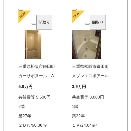
間取り
間取り
三重県松阪市鎌田町
三重県松阪市鎌田町
カーサボヌール A
メゾンエスポアール
5.9万
円
3.9万
円
共益費等
5,500
円
共益費等
3,000
円
2
階
1
階
築27年
築22年
２ＤＫ
/
50.38
m²
１Ｋ
/
24.84
m²