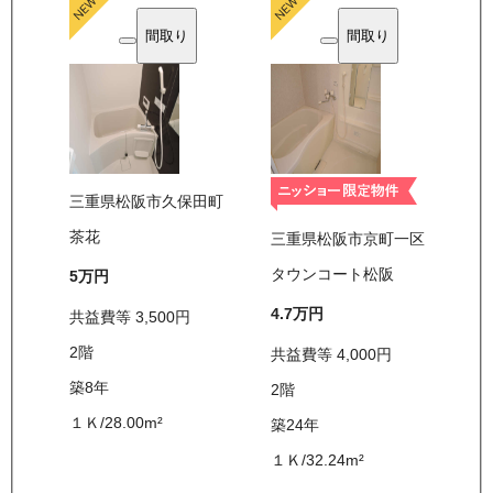
間取り
間取り
三重県松阪市久保田町
茶花
三重県松阪市京町一区
タウンコート松阪
5万
円
4.7万
円
共益費等
3,500
円
2
階
共益費等
4,000
円
築8年
2
階
１Ｋ
/
28.00
m²
築24年
１Ｋ
/
32.24
m²