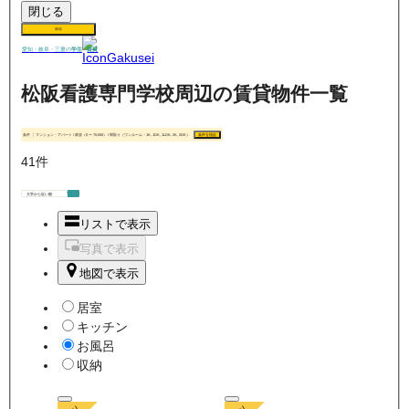
閉じる
保存
賃貸
愛知・岐阜・三重の
学生
松阪看護専門学校周辺の賃貸物件一覧
条件
マンション・アパート / 家賃（0 〜 70,000） / 間取り（ワンルーム・1K, 1DK, 1LDK, 2K, 2DK）
条件を指定
41
件
リストで表示
写真で表示
地図で表示
居室
キッチン
お風呂
収納