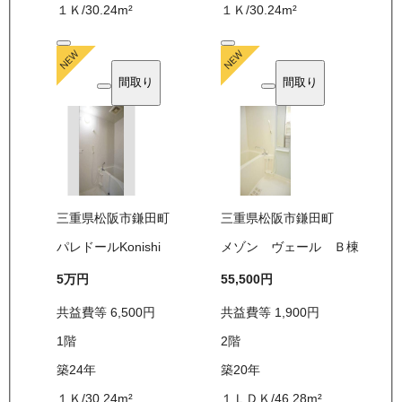
１Ｋ
/
30.24
m²
１Ｋ
/
30.24
m²
間取り
間取り
三重県松阪市鎌田町
三重県松阪市鎌田町
パレドールKonishi
メゾン ヴェール Ｂ棟
5万
円
55,500
円
共益費等
6,500
円
共益費等
1,900
円
1
階
2
階
築24年
築20年
１Ｋ
/
30.24
m²
１ＬＤＫ
/
46.28
m²