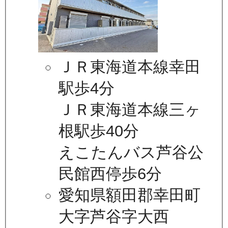
ＪＲ東海道本線幸田
駅歩4分
ＪＲ東海道本線三ヶ
根駅歩40分
えこたんバス芦谷公
民館西停歩6分
愛知県額田郡幸田町
大字芦谷字大西