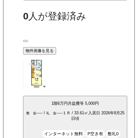
0
人が登録済み
物件画像を見る
1
階
6万
円
共益費等
5,000円
-----
/
-----
１Ｒ
/
33.61
㎡
入居日
2026年8月25
敷 金
礼 金
日頃
インターネット無料
P空き有
敷礼0