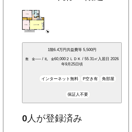
1
階
6.4万
円
共益費等
5,500円
-----
/
60,000
２ＬＤＫ
/
55.31
㎡
入居日
2026
敷 金
礼 金
年9月25日頃
インターネット無料
P空き有
角部屋
保証人不要
0
人が登録済み