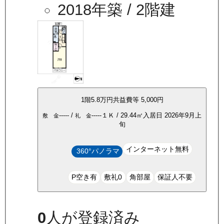
2018年築
/ 2階建
1
階
5.8万
円
共益費等
5,000円
-----
/
-----
１Ｋ
/
29.44
㎡
入居日
2026年9月上
敷 金
礼 金
旬
インターネット無料
360°パノラマ
P空き有
敷礼0
角部屋
保証人不要
0
人が登録済み