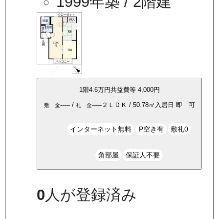
1999年築
/ 2階建
1
階
4.6万
円
共益費等
4,000円
-----
/
-----
２ＬＤＫ
/
50.78
㎡
入居日
即 可
敷 金
礼 金
インターネット無料
P空き有
敷礼0
角部屋
保証人不要
0
人が登録済み