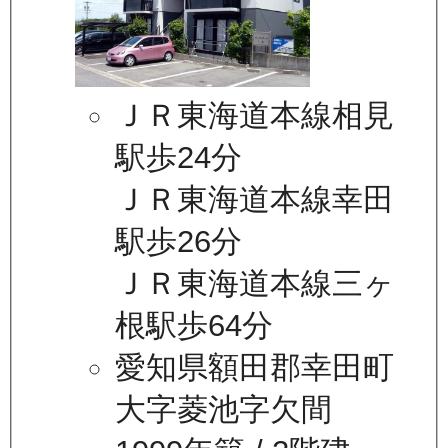
ＪＲ東海道本線相見
駅歩24分
ＪＲ東海道本線幸田
駅歩26分
ＪＲ東海道本線三ヶ
根駅歩64分
愛知県額田郡幸田町
大字菱池字欠間