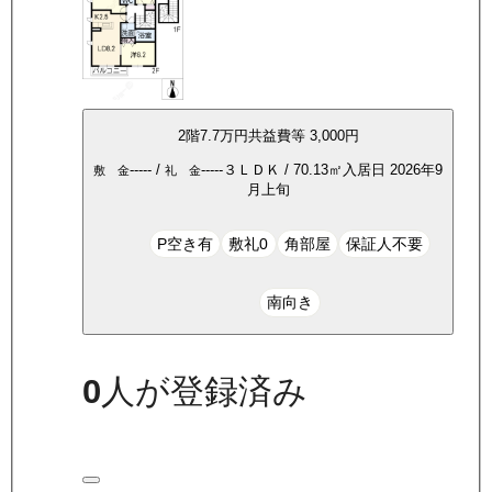
2
階
7.7万
円
共益費等
3,000円
-----
/
-----
３ＬＤＫ
/
70.13
㎡
入居日
2026年9
敷 金
礼 金
月上旬
P空き有
敷礼0
角部屋
保証人不要
南向き
0
人が登録済み