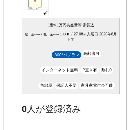
1
階
4.1万
円
共益費等
家賃込
-----
/
-----
１ＤＫ
/
27.08
㎡
入居日
2026年8月
敷 金
礼 金
下旬
高齢者可
360°パノラマ
インターネット無料
P空き有
敷礼0
角部屋
保証人不要
家具家電付帯可能
0
人が登録済み