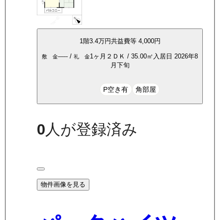
1
階
3.4万
円
共益費等
4,000円
-----
/
1ヶ月
２ＤＫ
/
35.00
㎡
入居日
2026年8
敷 金
礼 金
月下旬
P空き有
角部屋
0
人が登録済み
物件画像を見る