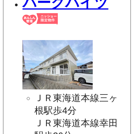
パークハイツ
ＪＲ東海道本線三ヶ
根駅歩4分
ＪＲ東海道本線幸田