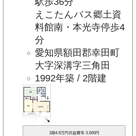
駅歩36分
えこたんバス郷土資
料館南・本光寺停歩4
分
愛知県額田郡幸田町
大字深溝字三角田
1992年築
/ 2階建
1
階
4.8万
円
共益費等
3,000円