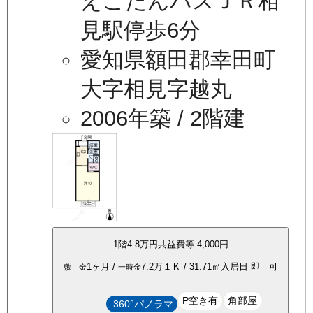
えこたんバスＪＲ相
見駅停歩6分
愛知県額田郡幸田町
大字相見字越丸
2006年築
/ 2階建
1
階
4.8万
円
共益費等
4,000円
1ヶ月
/
7.2万
１Ｋ
/
31.71
㎡
入居日
即 可
敷 金
一時金
P空き有
角部屋
360°パノラマ