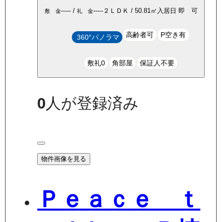
-----
/
-----
２ＬＤＫ
/
50.81
㎡
入居日
即 可
敷 金
礼 金
高齢者可
P空き有
360°パノラマ
敷礼0
角部屋
保証人不要
0
人が登録済み
物件画像を見る
Ｐｅａｃｅ ｔ