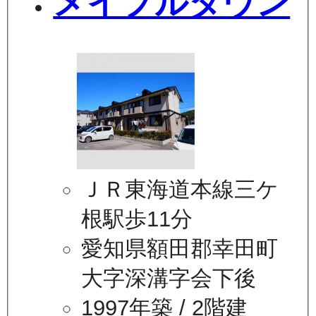
メイプルタウン
ＪＲ東海道本線三ケ
根駅歩11分
愛知県額田郡幸田町
大字深溝字会下後
1997年築
/ 2階建