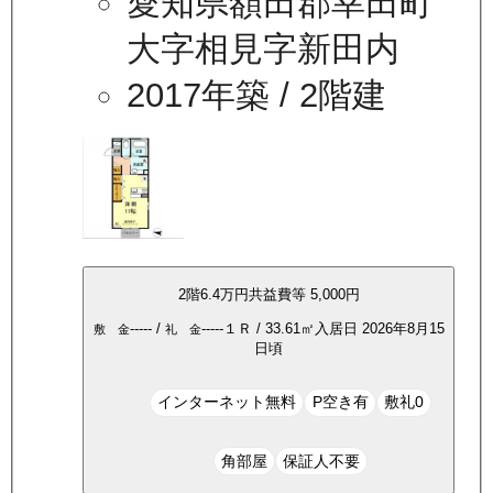
愛知県額田郡幸田町
大字相見字新田内
2017年築
/ 2階建
2
階
6.4万
円
共益費等
5,000円
-----
/
-----
１Ｒ
/
33.61
㎡
入居日
2026年8月15
敷 金
礼 金
日頃
インターネット無料
P空き有
敷礼0
角部屋
保証人不要