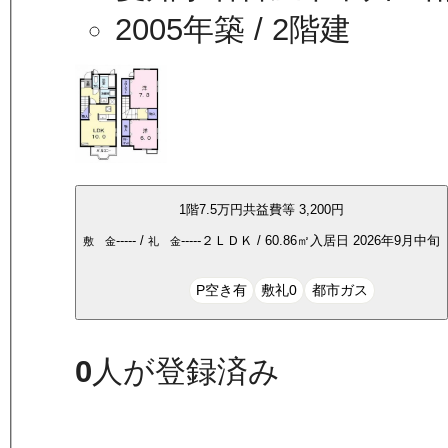
2005年築
/ 2階建
1
階
7.5万
円
共益費等
3,200円
-----
/
-----
２ＬＤＫ
/
60.86
㎡
入居日
2026年9月中旬
敷 金
礼 金
P空き有
敷礼0
都市ガス
0
人が登録済み