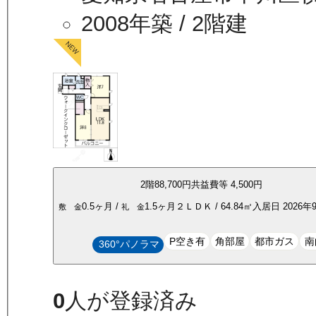
2008年築
/ 2階建
2
階
88,700
円
共益費等
4,500円
0.5ヶ月
/
1.5ヶ月
２ＬＤＫ
/
64.84
㎡
入居日
2026
敷 金
礼 金
P空き有
角部屋
都市ガス
南
360°パノラマ
0
人が登録済み