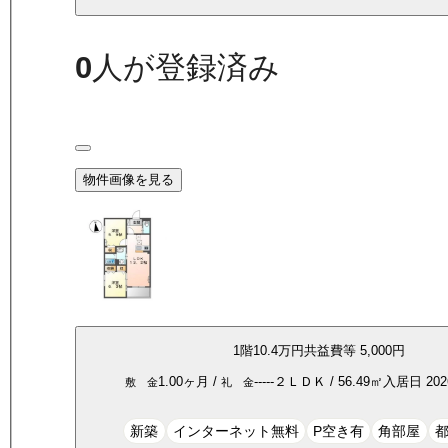
0
人が登録済み
物件画像を見る
1
階
10.4万
円
共益費等
5,000円
1.00ヶ月
/
-----
２ＬＤＫ
/
56.49
㎡
入居日
20
敷 金
礼 金
新築
インターネット無料
P空き有
角部屋