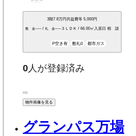
3
階
7.8万
円
共益費等
5,000円
-----
/
-----
３ＬＤＫ
/
66.00
㎡
入居日
相 談
敷 金
礼 金
P空き有
敷礼0
都市ガス
0
人が登録済み
物件画像を見る
グランパス万場