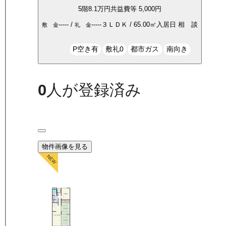
5
階
8.1万
円
共益費等
5,000円
-----
/
-----
３ＬＤＫ
/
65.00
㎡
入居日
相 談
敷 金
礼 金
P空き有
敷礼0
都市ガス
南向き
0
人が登録済み
物件画像を見る