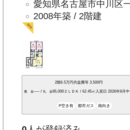
愛知県名古屋市中川区
2008年築
/ 2階建
2
階
6.5万
円
共益費等
3,500円
-----
/
95,000
２ＬＤＫ
/
62.45
㎡
入居日
2026年9月
敷 金
礼 金
P空き有
都市ガス
南向き
0
人が登録済み