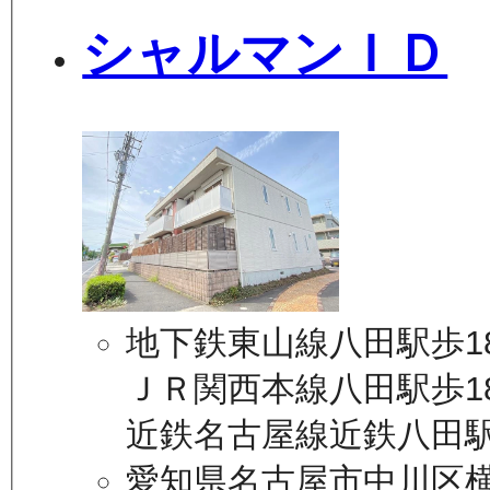
シャルマンＩＤ
地下鉄東山線八田駅歩1
ＪＲ関西本線八田駅歩1
近鉄名古屋線近鉄八田駅
愛知県名古屋市中川区