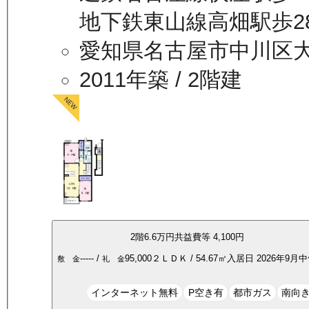
地下鉄東山線高畑駅歩2
愛知県名古屋市中川区
2011年築
/ 2階建
2
階
6.6万
円
共益費等
4,100円
-----
/
95,000
２ＬＤＫ
/
54.67
㎡
入居日
2026年9月
敷 金
礼 金
インターネット無料
P空き有
都市ガス
南向