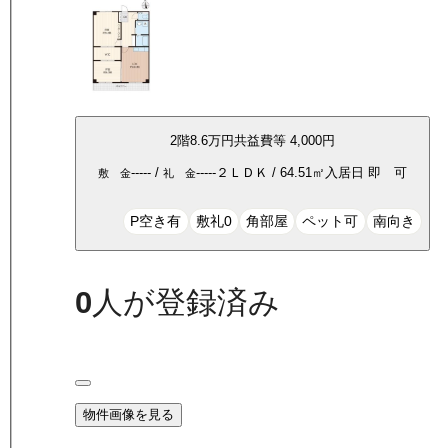
2
階
8.6万
円
共益費等
4,000円
-----
/
-----
２ＬＤＫ
/
64.51
㎡
入居日
即 可
敷 金
礼 金
P空き有
敷礼0
角部屋
ペット可
南向き
0
人が登録済み
物件画像を見る