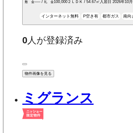
-----
/
100,000
２ＬＤＫ
/
54.67
㎡
入居日
2026年10
敷 金
礼 金
インターネット無料
P空き有
都市ガス
南向
0
人が登録済み
物件画像を見る
ミグランス