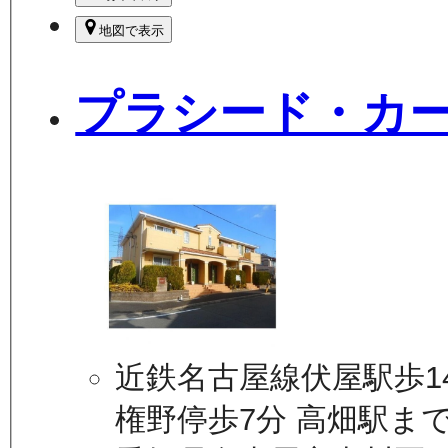
地図で表示
プラシード・カ
近鉄名古屋線伏屋駅歩1
権野停歩7分 高畑