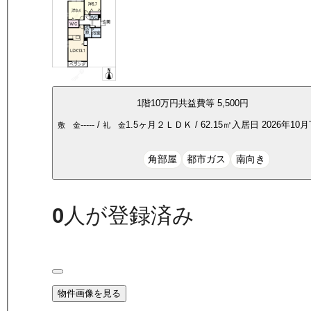
1
階
10万
円
共益費等
5,500円
-----
/
1.5ヶ月
２ＬＤＫ
/
62.15
㎡
入居日
2026年10
敷 金
礼 金
角部屋
都市ガス
南向き
0
人が登録済み
物件画像を見る