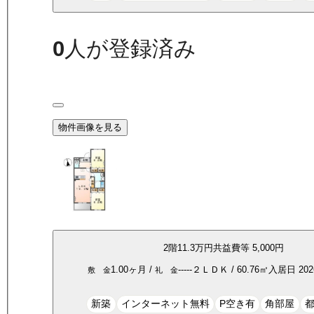
0
人が登録済み
物件画像を見る
2
階
11.3万
円
共益費等
5,000円
1.00ヶ月
/
-----
２ＬＤＫ
/
60.76
㎡
入居日
20
敷 金
礼 金
新築
インターネット無料
P空き有
角部屋