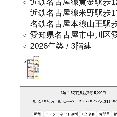
近鉄名古屋線黄金駅歩1
近鉄名古屋線米野駅歩1
名鉄名古屋本線山王駅歩
愛知県名古屋市中川区
2026年築
/ 3階建
3
階
11.5万
円
共益費等
5,000円
1.00ヶ月
/
-----
２ＬＤＫ
/
60.76
㎡
入居日
20
敷 金
礼 金
新築
インターネット無料
P空き有
角部屋