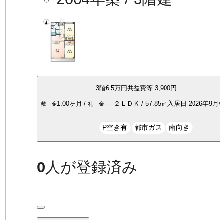
3
階
6.5万
円
共益費等
3,900円
1.00ヶ月
/
-----
２ＬＤＫ
/
57.85
㎡
入居日
2026年9
敷 金
礼 金
P空き有
都市ガス
南向き
0
人が登録済み