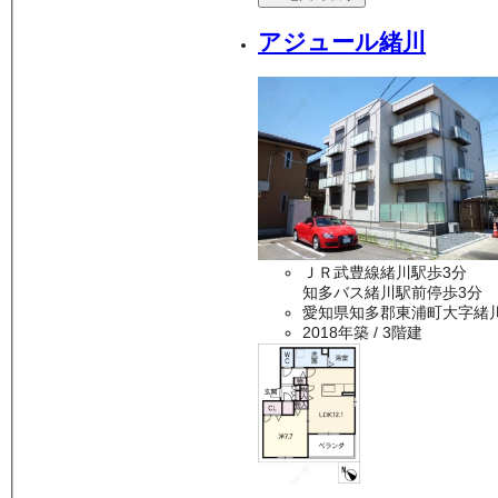
アジュール緒川
ＪＲ武豊線緒川駅歩3分
知多バス緒川駅前停歩3分
愛知県知多郡東浦町大字緒
2018年築
/ 3階建