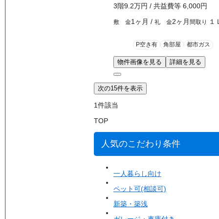
3
階
9.2万
円
/ 共益費等
6,000円
1ヶ月
/
2ヶ月
１
敷 金
礼 金
間取り
P空き有
角部屋
都市ガス
物件画像を見る
詳細を見る
次の15件を表示
1
件該当
TOP
人気のこだわり条件
一人暮らし向け
ペット可(相談可)
新築・築浅