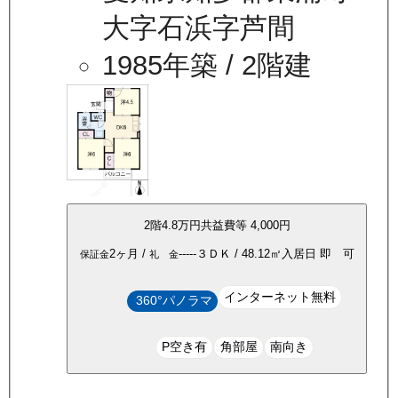
大字石浜字芦間
1985年築
/ 2階建
2
階
4.8万
円
共益費等
4,000円
2ヶ月
/
-----
３ＤＫ
/
48.12
㎡
入居日
即 可
保証金
礼 金
インターネット無料
360°パノラマ
P空き有
角部屋
南向き