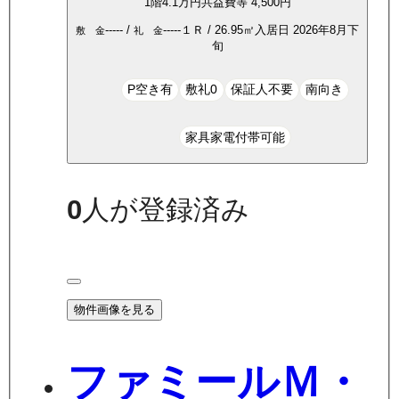
1
階
4.1万
円
共益費等
4,500円
-----
/
-----
１Ｒ
/
26.95
㎡
入居日
2026年8月下
敷 金
礼 金
旬
P空き有
敷礼0
保証人不要
南向き
家具家電付帯可能
0
人が登録済み
物件画像を見る
ファミールＭ・