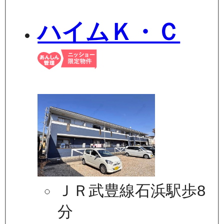
ハイムＫ・Ｃ
ＪＲ武豊線石浜駅歩8
分