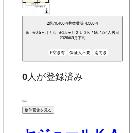
2
階
70,400
円
共益費等
4,500円
0.5ヶ月
/
1.5ヶ月
２ＬＤＫ
/
56.42
㎡
入居日
敷 金
礼 金
2026年9月下旬
P空き有
保証人不要
南向き
0
人が登録済み
物件画像を見る