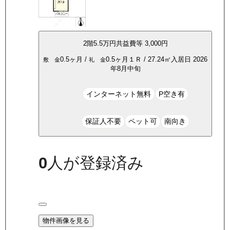
2
階
5.5万
円
共益費等
3,000円
0.5ヶ月
/
0.5ヶ月
１Ｒ
/
27.24
㎡
入居日
2026
敷 金
礼 金
年8月中旬
インターネット無料
P空き有
保証人不要
ペット可
南向き
0
人が登録済み
物件画像を見る