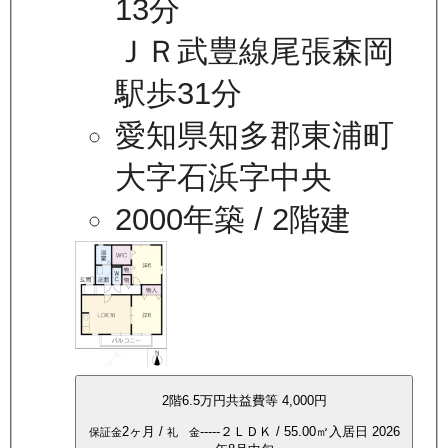
13分
ＪＲ武豊線尾張森岡
駅歩31分
愛知県知多郡東浦町
大字石浜字中央
2000年築
/ 2階建
2
階
6.5万
円
共益費等
4,000円
2ヶ月
/
-----
２ＬＤＫ
/
55.00
㎡
入居日
2026
保証金
礼 金