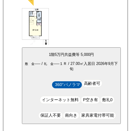
1
階
5万
円
共益費等
5,000円
-----
/
-----
１Ｒ
/
27.00
㎡
入居日
2026年9月下
敷 金
礼 金
旬
高齢者可
360°パノラマ
インターネット無料
P空き有
敷礼0
保証人不要
南向き
家具家電付帯可能