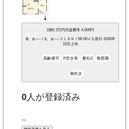
1
階
6.3万
円
共益費等
4,000円
-----
/
-----
２ＬＤＫ
/
58.00
㎡
入居日
2026年
敷 金
礼 金
10月上旬
高齢者可
P空き有
敷礼0
角部屋
南向き
0
人が登録済み