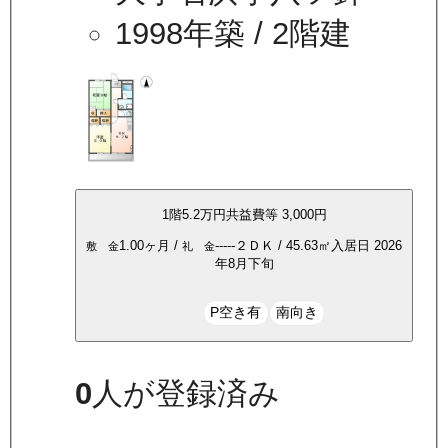
1998年築
/ 2階建
1
階
5.2万
円
共益費等
3,000円
1.00ヶ月
/
-----
２ＤＫ
/
45.63
㎡
入居日
2026
敷 金
礼 金
年8月下旬
P空き有
南向き
0
人が登録済み