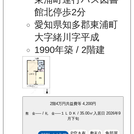
館北停歩2分
愛知県知多郡東浦町
大字緒川字平成
1990年築
/ 2階建
2
階
4万
円
共益費等
4,200円
-----
/
-----
１ＬＤＫ
/
35.00
㎡
入居日
2026年9
敷 金
礼 金
月下旬
P空き有
敷礼0
角部屋