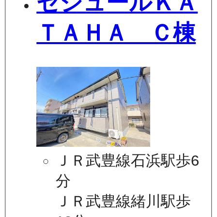
セジュールＫＡ
ＴＡＨＡ Ｃ棟
ＪＲ武豊線石浜駅歩6
分
ＪＲ武豊線緒川駅歩