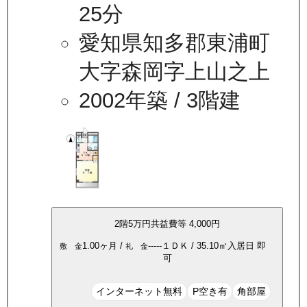
25分
愛知県知多郡東浦町
大字森岡字上山之上
2002年築
/ 3階建
2
階
5万
円
共益費等
4,000円
1.00ヶ月
/
-----
１ＤＫ
/
35.10
㎡
入居日
即
敷 金
礼 金
可
インターネット無料
P空き有
角部屋