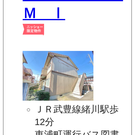
Ｍ Ⅰ
ＪＲ武豊線緒川駅歩
12分
東浦町運行バス図書