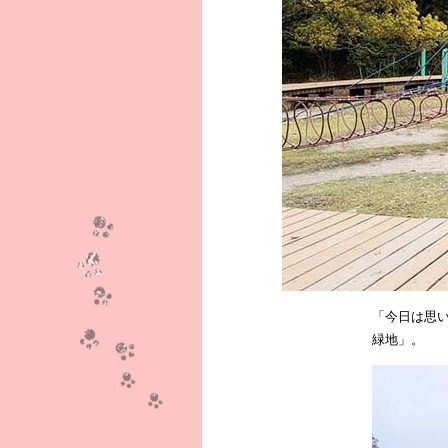
「今日は思
緑地」。