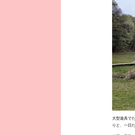
大型遊具で
りと、一日