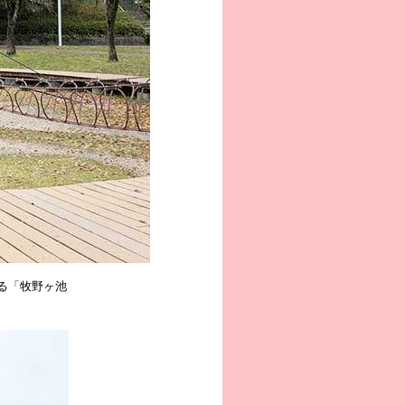
る「牧野ヶ池