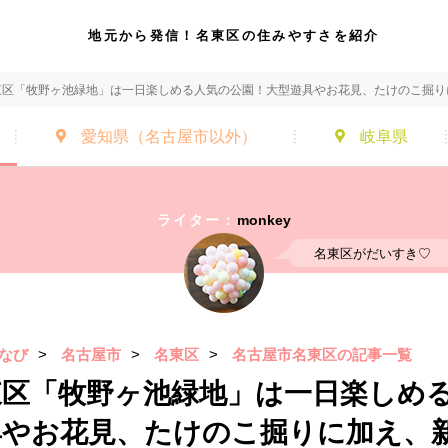
地元から発信！名東区の住みやすさを紹介
東区「牧野ヶ池緑地」は一日楽しめる人気の公園！大型遊具やお花見、たけのこ掘り
愛知県
（名古屋市以外）
岐阜県
ライター：
monkey
名東区がだいすき♡
なび
>
名古屋市
>
名東区
>
名古屋市名東区の記事一覧
東区「牧野ヶ池緑地」は一日楽しめ
具やお花見、たけのこ掘りに加え、